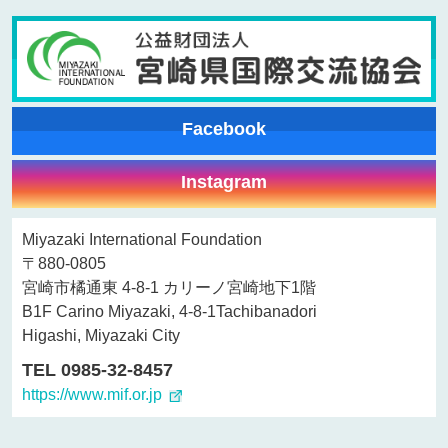
Facebook
Instagram
Miyazaki International Foundation
〒880-0805
宮崎市橘通東 4-8-1 カリーノ宮崎地下1階
B1F Carino Miyazaki, 4-8-1Tachibanadori
Higashi, Miyazaki City
TEL 0985-32-8457
https://www.mif.or.jp