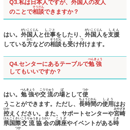
Q3.
私
は
日本人
ですが、
外国人
の
友人
そうだん
のことで
相談
できますか？
がいこくじん
しごと
がいこくじん
しえん
はい。
外国人
と
仕事
をしたり、
外国人
を
支援
かた
そうだん
う
つ
している
方
などの
相談
も
受
け
付
けます。
べんきょう
Q4.センターにあるテーブルで
勉強
してもいいですか？
べんきょう
こうりゅう
ば
つか
はい。
勉強
や
交流
の
場
として
使
ちょうじかん
しよう
うことができます。ただし、
長時間
の
使用
はお
ひか
みやざき
控
えください。また、サポートセンターや
宮崎
けん
こくさい
こうりゅう
きょうかい
こうざ
とき
県
国際
交流
協会
の
講座
やイベントがある
時
つか