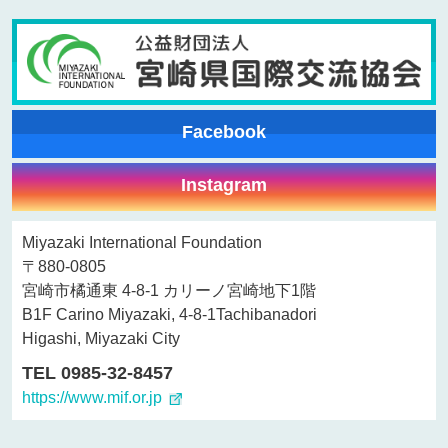
Facebook
Instagram
Miyazaki International Foundation
〒880-0805
宮崎市橘通東 4-8-1 カリーノ宮崎地下1階
B1F Carino Miyazaki, 4-8-1Tachibanadori
Higashi, Miyazaki City
TEL 0985-32-8457
https://www.mif.or.jp