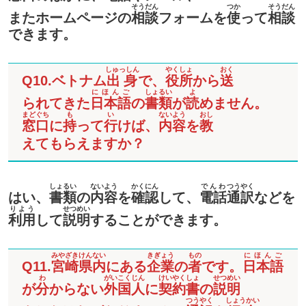
そうだん
つか
そうだん
またホームページの
相談
フォームを
使
って
相談
できます。
しゅっしん
やくしょ
おく
Q10.ベトナム
出身
で、
役所
から
送
にほんご
しょるい
よ
られてきた
日本語
の
書類
が
読
めません。
まどぐち
も
い
ないよう
おし
窓口
に
持
って
行
けば、
内容
を
教
えてもらえますか？
しょるい
ないよう
かくにん
でんわ
つうやく
はい、
書類
の
内容
を
確認
して、
電話
通訳
などを
りよう
せつめい
利用
して
説明
することができます。
みやざき
けんない
きぎょう
もの
にほんご
Q11.
宮崎
県内
にある
企業
の
者
です。
日本語
わ
がいこく
じん
けいやく
しょ
せつめい
が
分
からない
外国
人
に
契約
書
の
説明
つうやく
しょうかい