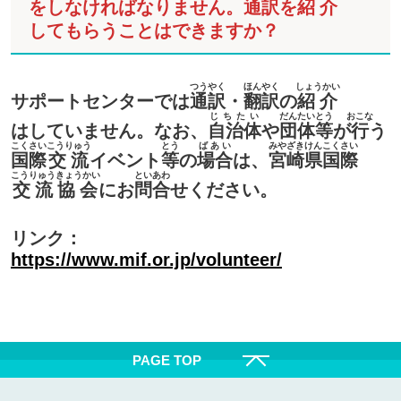
をしなければなりません。
通訳
を
紹介
してもらうことはできますか？
つうやく
ほんやく
しょうかい
サポートセンターでは
通訳
・
翻訳
の
紹介
じちたい
だんたい
とう
おこな
はしていません。なお、
自治体
や
団体
等
が
行
う
こくさい
こうりゅう
とう
ばあい
みやざき
けん
こくさい
国際
交流
イベント
等
の
場合
は、
宮崎
県
国際
こうりゅう
きょうかい
といあわ
交流
協会
にお
問合
せください。
リンク：
https://www.mif.or.jp/volunteer/
PAGE TOP