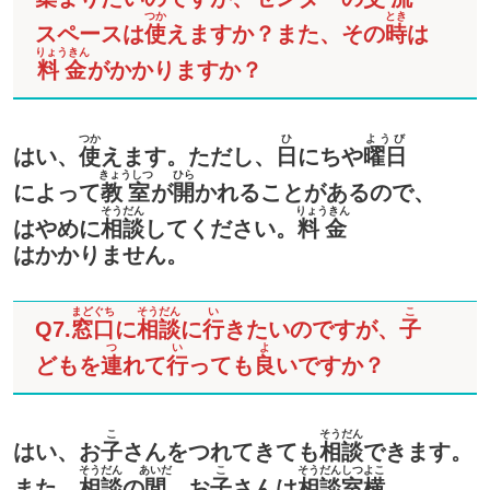
つか
とき
スペースは
使
えますか？また、その
時
は
りょうきん
料金
がかかりますか？
つか
ひ
ようび
はい、
使
えます。ただし、
日
にちや
曜日
きょうしつ
ひら
によって
教室
が
開
かれることがあるので、
そうだん
りょうきん
はやめに
相談
してください。
料金
はかかりません。
まどぐち
そうだん
い
こ
Q7.
窓口
に
相談
に
行
きたいのですが、
子
つ
い
よ
どもを
連
れて
行
っても
良
いですか？
こ
そうだん
はい、お
子
さんをつれてきても
相談
できます。
そうだん
あいだ
こ
そうだん
しつ
よこ
また、
相談
の
間
、お
子
さんは
相談
室
横