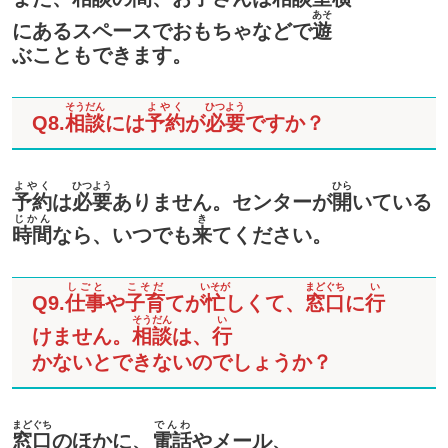
あそ
にあるスペースでおもちゃなどで
遊
ぶこともできます。
そうだん
よやく
ひつよう
Q8.
相談
には
予約
が
必要
ですか？
よやく
ひつよう
ひら
予約
は
必要
ありません。センターが
開
いている
じかん
き
時間
なら、いつでも
来
てください。
しごと
こそだ
いそが
まどぐち
い
Q9.
仕事
や
子育
てが
忙
しくて、
窓口
に
行
そうだん
い
けません。
相談
は、
行
かないとできないのでしょうか？
まどぐち
でんわ
窓口
のほかに、
電話
やメール、