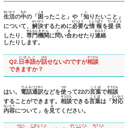
せいかつ
なか
こま
し
生活
の
中
の「
困
ったこと」や「
知
りたいこと」
かいけつ
ひつよう
じょうほう
ていきょう
について、
解決
するために
必要
な
情報
を
提供
せんもん
きかん
と
あ
れんらく
したり、
専門
機関
に
問
い
合
わせたり
連絡
したりします。
にほんご
はな
そうだん
Q2.
日本語
が
話
せないのですが
相談
できますか？
でんわ
つうやく
つか
ことば
そうだん
はい。
電話
通訳
などを
使
って22の
言葉
で
相談
そうだん
ことば
たいおう
することができます。
相談
できる
言葉
は「
対応
ないよう
み
内容
について」を
見
てください。
わたし
にほんじん
がいこくじん
ゆうじん