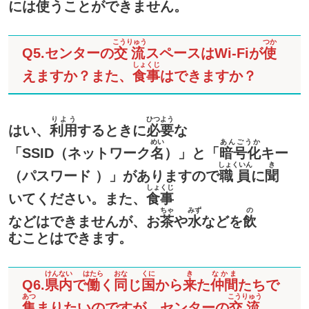
には
使
うことができません。
こうりゅう
つか
Q5.センターの
交流
スペースはWi-Fiが
使
しょくじ
えますか？また、
食事
はできますか？
りよう
ひつよう
はい、
利用
するときに
必要
な
めい
あんごうか
「SSID（ネットワーク
名
）」と「
暗号化
キー
しょくいん
き
（パスワード ）」がありますので
職員
に
聞
しょくじ
いてください。また、
食事
ちゃ
みず
の
などはできませんが、お
茶
や
水
などを
飲
むことはできます。
けんない
はたら
おな
くに
き
なかま
Q6.
県内
で
働
く
同
じ
国
から
来
た
仲間
たちで
あつ
こうりゅう
集
まりたいのですが、センターの
交流