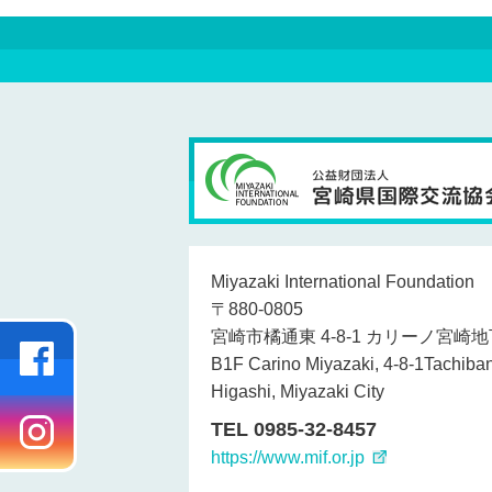
Miyazaki International Foundation
〒880-0805
宮崎市橘通東 4-8-1 カリーノ宮崎地
B1F Carino Miyazaki, 4-8-1Tachiba
Higashi, Miyazaki City
TEL 0985-32-8457
https://www.mif.or.jp