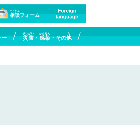
Foreign
そうだん
相談
フォーム
language
さいがい
かんせん
た
ナー
災害
・
感染
・その
他