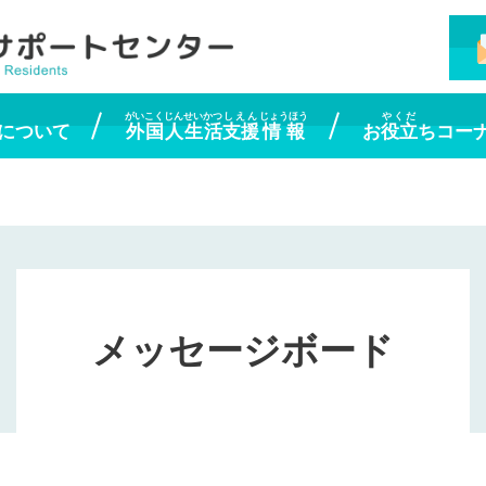
がいこくじん
せいかつ
しえん
じょうほう
やくだ
について
外国人
生活
支援
情報
お
役立
ちコー
メッセージボード